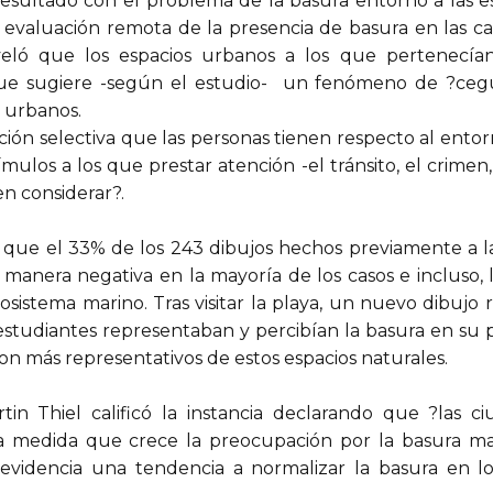
esultado con el problema de la basura entorno a las es
evaluación remota de la presencia de basura en las cal
veló que los espacios urbanos a los que pertenecían
 que sugiere -según el estudio- un fenómeno de ?ceg
s urbanos.
ción selectiva que las personas tienen respecto al ento
mulos a los que prestar atención -el tránsito, el crimen
en considerar?.
que el 33% de los 243 dibujos hechos previamente a la 
manera negativa en la mayoría de los casos e incluso, 
sistema marino. Tras visitar la playa, un nuevo dibujo
estudiantes representaban y percibían la basura en su p
on más representativos de estos espacios naturales.
tin Thiel calificó la instancia declarando que ?las c
a medida que crece la preocupación por la basura ma
n evidencia una tendencia a normalizar la basura en lo