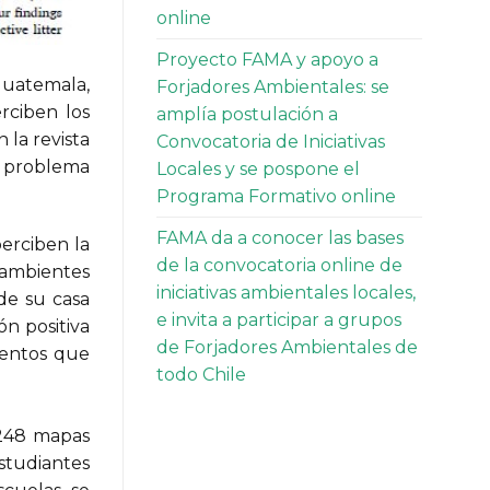
online
Proyecto FAMA y apoyo a
 Guatemala,
Forjadores Ambientales: se
rciben los
amplía postulación a
 la revista
Convocatoria de Iniciativas
l problema
Locales y se pospone el
Programa Formativo online
FAMA da a conocer las bases
perciben la
de la convocatoria online de
 ambientes
iniciativas ambientales locales,
 de su casa
e invita a participar a grupos
ón positiva
de Forjadores Ambientales de
mentos que
todo Chile
 248 mapas
estudiantes