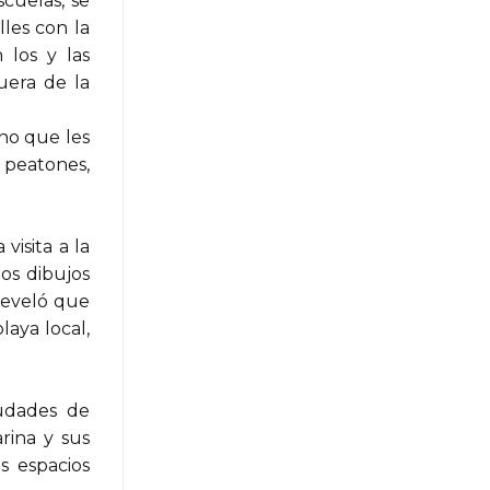
cuelas, se
les con la
 los y las
uera de la
rno que les
, peatones,
visita a la
los dibujos
 reveló que
laya local,
iudades de
rina y sus
s espacios