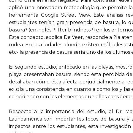
como un elemento negativo. Para contrastar este r
aplicó una innovadora metodología que permite la 
herramienta Google Street View. Este análisis re
estudiantes tenían gran presencia de basura, lo
basura? (en inglés ?litter blindness?) en los entorno
Este concepto, explica De Veer, responde a ?la aten
rodea. En las ciudades, donde existen múltiples estí
etc- la presencia de basura sería uno de los últimos 
El segundo estudio, enfocado en las playas, mostró 
playa presentaban basura, siendo esta percibida de 
detallaban cómo ésta afecta perjudicialmente al eco
existía una consistencia en cuanto a cómo los y las 
coincidiendo con los elementos que ellos considerar
Respecto a la importancia del estudio, el Dr. Mar
Latinoamérica son importantes focos de basura y 
impactos entre los estudiantes, esta investigació