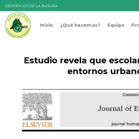
Skip
CIENTIFICOS DE LA BASURA
to
content
Inicio
¿Qué hacemos?
Equipo
Pr
Estudio revela que escola
entornos urbano